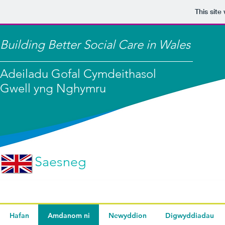
This site
Building Better Social Care in Wales
Adeiladu Gofal Cymdeithasol
Gwell yng Nghymru
Saesneg
Hafan
Amdanom ni
Newyddion
Digwyddiadau