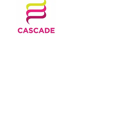
phob agwedd ar ymatebi
cymdeithasol plant a th
gwasanaethau cymorth te
mewn angen, amddiffyn pl
mabwysiadu.
Children's Social
Ei nod pennaf yw gwella l
Care Research and
teuluoedd drwy:
Development
Centre
Cynhyrchu tystiolaeth ym
gydnabyddir yn rhyngwla
Cyhoeddi canlyniadau'r g
gwaith ymchwil arall a wn
blant a theuluoedd sy'n
cymdeithasol, gweithwyr pr
Datblygu'r adnoddau i gy
gofal cymdeithasol drwy 
gan ddechrau ar lefel is